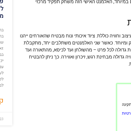
פי
במיוחד, האלמנט האישי הזה משחק תפקיד מרכזי
לפ
מק
ת
בר
צוב וחוויה כוללת. ציוד איכותי ונוח מבטיח שהאורחים ייהנו
בר
שמ
זק ומיוחד. כאשר שני האלמנטים משתלבים יחד, מתקבלת
זא
 גדולה לכל פרט – מהשולחן ועד לכיסא, מהתאורה ועד
בבי
גדולה מבחינת רגש, זיכרון ואווירה. כך ניתן להבטיח
יכ
.
עם
לע
לכ
לבנ
קר
ורה תקינה
טיות
023