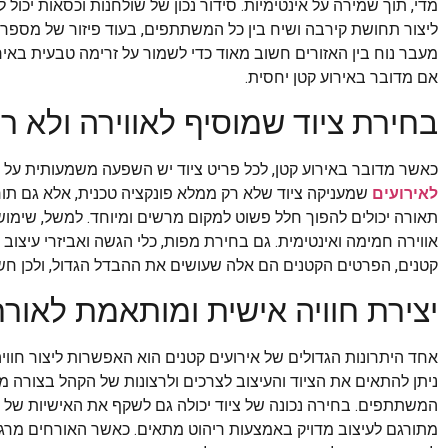
מדי, תוך שמירה על אינטימיות. סידור נכון של שולחנות וכסאות יכול ל
ליצור תחושת קירבה ושיח בין כל המשתתפים, בעוד פיזור של מספר שו
מעבר נוח בין האזורים חשוב מאוד כדי לשמור על זרימה טבעית באיר
אם מדובר באירוע קטן יחסית.
בחירת ציוד שמוסיף לאווירה ולא ר
כאשר מדובר באירוע קטן, לכל פריט ציוד יש השפעה משמעותית על ה
לאירועים
שמעניקה ציוד שלא רק ממלא פונקציה טכנית, אלא גם תורם 
תאורה יכולים להפוך חלל פשוט למקום מרשים ומיוחד. למשל, שימוש 
אווירה חמימה ואינטימית. גם בחירת מפות, כלי הגשה ואביזרי עיצו
קטנים, הפרטים הקטנים הם אלה שעושים את ההבדל הגדול, ולכן חש
יצירת חוויה אישית ומותאמת לאור
אחד היתרונות הגדולים של אירועים קטנים הוא האפשרות ליצור חו
ניתן להתאים את הציוד והעיצוב לצרכים ולרצונות של הקהל בצורה מד
המשתתפים. בחירה נכונה של ציוד יכולה גם לשקף את האישיות של המאר
מתורגם לעיצוב מדויק באמצעות ריהוט מתאים. כאשר האורחים מרגי