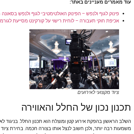
עוד מאמרים מעניינים באתר:
פינוק לגוף ולנפש – הפינוק האולטימטיבי לגוף ולנפש בסאונה 
אכיפת חוקי תעבורה – לוחית רישוי על קורקינט מסייעת לגורמ
ציוד מקצועי לאירועים
תכנון נכון של החלל והאווירה
השלב הראשון בהפקת אירוע קטן ומוצלח הוא תכנון החלל. בניגוד לא
משמעות רבה יותר, ולכן חשוב לנצל אותו בצורה חכמה. בחירת ציו