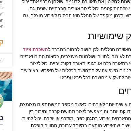
תכנ
שנות לחלוטין את האווירה. לדוגמה, שולחן מרכזי אחד יכול
לה
לחנות קטנים יכול ליצור אזורים חברתיים שונים. גם
והמ
וע. תכנון מוקפד של החלל הוא הבסיס לאירוע מוצלח, גם
תח
תס
ק שימושיות
קר
אווירה הכללית. לכן חשוב לבחור בחברה ל
השכרת ציוד
לעיצוב ולחוויה. שולחנות מעוצבים, כסאות נוחים ואביזרי
23
בתאורה רכה או בגופי תאורה דקורטיביים יכול ליצור
ב קטנים משפיעה על התחושה הכללית של האירוע. באירועים
וב להשקיע מחשבה בכל פריט ופריט.
חים
ויה אישית יותר לאורחים. כאשר מספר המשתתפים מצומצם,
ויקת יותר. זה מאפשר ליצור תחושת קרבה וחיבור בין
בר
חים. אירוע בסגנון כפרי, מודרני או יוקרתי יכול להיות
– 
שים שהאירוע מותאם במיוחד עבורם, החוויה הופכת