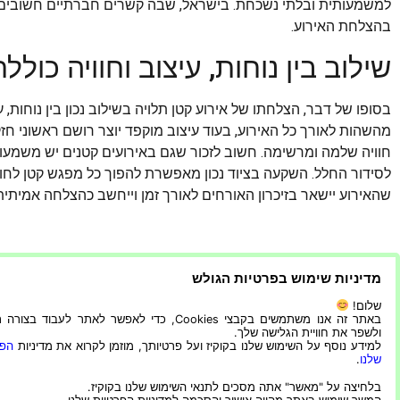
למשמעותית ובלתי נשכחת. בישראל, שבה קשרים חברתיים חשובים 
בהצלחת האירוע.
שילוב בין נוחות, עיצוב וחוויה כולל
בסופו של דבר, הצלחתו של אירוע קטן תלויה בשילוב נכון בין נוחות, עי
מהשהות לאורך כל האירוע, בעוד עיצוב מוקפד יוצר רושם ראשוני ח
חוויה שלמה ומרשימה. חשוב לזכור שגם באירועים קטנים יש משמעות
לסידור החלל. השקעה בציוד נכון מאפשרת להפוך כל מפגש קטן לחוויה 
שהאירוע יישאר בזיכרון האורחים לאורך זמן וייחשב כהצלחה אמיתית
מדיניות שימוש בפרטיות הגולש
שלום!
באתר זה אנו משתמשים בקבצי Cookies, כדי לאפשר לאתר לעבוד בצ
ולשפר את חוויית הגלישה שלך.
למידע נוסף על השימוש שלנו בקוקיז ועל פרטיותך, מוזמן לקרוא את מדיניות
הפר
שלנו
.
בלחיצה על "מאשר" אתה מסכים לתנאי השימוש שלנו בקוקיז.