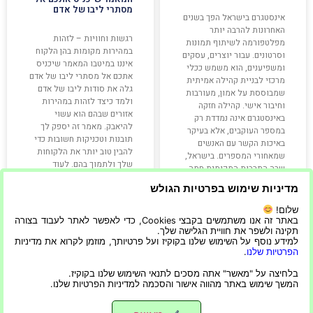
מסתרי ליבו של אדם
אינסטגרם בישראל הפך בשנים
האחרונות להרבה יותר
רגשות וחוויות – לזהות
מפלטפורמה לשיתוף תמונות
במהירות מקומות בהן הלקוח
וסרטונים. עבור יוצרים, עסקים
איננו במיטבו המאמר שיכניס
ומשפיענים, הוא משמש ככלי
אתכם אל מסתרי ליבו של אדם
מרכזי לבניית קהילה אמיתית
גלה את סודות ליבו של אדם
שמבוססת על אמון, מעורבות
ולמד כיצד לזהות במהירות
וחיבור אישי. קהילה חזקה
אזורים שבהם הוא עשוי
באינסטגרם אינה נמדדת רק
להיאבק. מאמר זה יספק לך
במספר העוקבים, אלא בעיקר
תובנות וטכניקות חשובות כדי
באיכות הקשר עם האנשים
להבין טוב יותר את הלקוחות
שמאחורי המספרים. בישראל,
שלך ולתמוך בהם. לעוד
שבה התרבות המקומית חמה,
ישירה
מדיניות שימוש בפרטיות הגולש
שלום!
קרא עוד »
קרא עוד »
באתר זה אנו משתמשים בקבצי Cookies, כדי לאפשר לאתר לעבוד בצורה
תקינה ולשפר את חוויית הגלישה שלך.
למידע נוסף על השימוש שלנו בקוקיז ועל פרטיותך, מוזמן לקרוא את מדיניות
הפרטיות שלנו
.
22/06/2023
22/04/2026
בלחיצה על "מאשר" אתה מסכים לתנאי השימוש שלנו בקוקיז.
המשך שימוש באתר מהווה אישור והסכמה למדיניות הפרטיות שלנו.