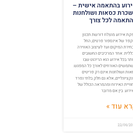
רוע בהתאמה אישית –
כרת כסאות ושולחנות
תאמה לכל צורך
קת אירוע מוצלח דורשת תכנון
קפד של אינספור פרטים, החל
חירת המיקום ועד לעיצוב האווירה
ללית. אחד המרכיבים החשובים
תר בכל אירוע הוא הריהוט שבו
תמשים האורחים לאורך כל המפגש.
אות ושולחנות אינם רק פריטים
קציונליים, אלא גם חלק בלתי נפרד
וויית האירוח ומהמראה הכולל של
רוע. בין אם מדובר
א עוד »
22/06/20