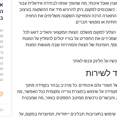
אי
וין ואוכל איכותי, מה שהופך אותה לבחירה אידאלית עבור
 כשנכנסים למקום, ניתן להרגיש מיד את ההשקעה בעיצוב
הש
 התאורה הרכה והמוזיקה השקטה משלימים את החוויה
בה
חתיות או מפגשי חברים.
הפ
צלע' למקום מושלם. הצוות המקצועי והאדיב דואג לכל
מו
שמכירים את התפריט על בוריו יכולים להמליץ על המנות
מב
סף, הזמינות של הצוות והמהירות שבה מוגשות המנות
הכ
ביו
מש
שיו על הלינק וכנסו לאתר.
כס
פונ
ד לשירות
מח
האי
 חומרי גלם איכותיים. כל מרכיב נבחר בקפידה מתוך
קר
קפידה על שימוש בתוצרת טרייה ומקומית ככל האפשר, מה
נה, והבשרים נרכשים ממיטב הספקים באזור, מה שמבטיח
26
מוש בתערובות תבלינים ייחודיות, המיוצרות במקום, על