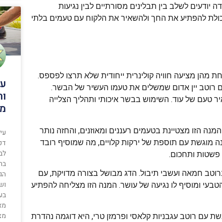
יודעים לשלב בין תבלינים מסורתיים לבין נגיעות
היכולת להפתיע את החך ולהשאיר את הלקוח עם טעמים בלתי
אחת מהן מציעה חוויה קולינרית ייחודית שלא תרצו לפספס.
עי
 רוטב יין אדום שמשלים את טעמו העשיר של הבשר.
ור
ר טעם של עוד. השימוש בבשר איכותי ותהליך הצלייה
מס
המנה הזו מצטיינת בטעמים רעננים ומאוזנים, והחזה נותר
עיצ
מנה מוגשת עם תוספת של ירקות קלויים, מה שמוסיף רובד
דק
לבר
 פשטות ותחכום.
בח
וטב חמאה ועשבי תיבול. הדג מבושל בצורה מדויקת, עם
הגי
וש
טבעי ומוסיף לו נגיעה של עושר. המנה הזו מצליחה להפתיע
בע
מא
מצ
ת עם רוטב עגבניות קלאסי ופרמזן טרי, היא דוגמה נהדרת