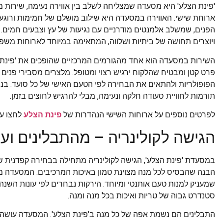
'פינת הצלע' היא מסעדה שמצליחה לשלב בין אווירה נעימה, שירות מצ
ארוחת שישי. האווירה במסעדה היא שילוב מושלם של חמימות ורוגע.
הפנים, שמשלב אלמנטים מודרניים עם נגיעות של עץ וצבעים חמים.
ויוצרים תחושה של ביתיות ושלווה, המתאימה במיוחד לארוחות משפ
השירות במסעדה הוא אחד מהגורמים המרכזיים שהופכים את 'פינת ה
פרט קטן ומבטיח שהלקוח ירגיש רצוי ומטופל. מלצרים מסבירי פנים 
הפופולריות ולהתאים את הבחירה לפי הטעם האישי של כל סועד. בנו
תורמות לחוויית סעודה חלקה ונעימה, מבלי להרגיש לחוצים בזמן.
לפרטים נוספים על ארוחות השישי הנהדרות של
פינת הצלע
לחצו עכ
הגישה לקולינריה – מהתבלינים וע
במסעדת 'פינת הצלע', הגישה לקולינריה מתחילה בבחירה קפדנית של
הבנה שהבסיס לכל מנה מצוינת טמון באיכות המרכיבים. המסעדה מ
שמעניק למנות טעם אותנטי ומיוחד. הירקות נבחרים לפי עונות הש
סטנדרט גבוה של טריות ואיכות בכל מנה ומנה.
התבלינים הם נשמת אפה של כל מנה ב'פינת הצלע'. המסעדה עושה שי