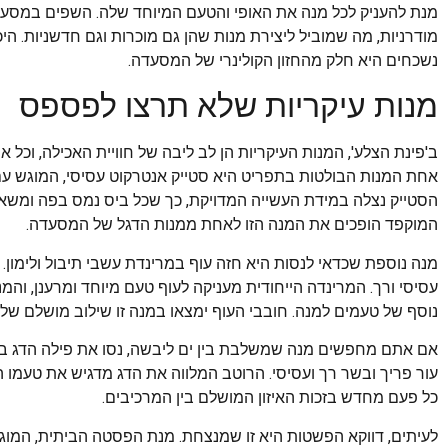
מנת להעניק לכל מנה את האופי והטעם המיוחד שלה. השפים במסעדה 
מודרניות, מה שמוביל ליצירת מנות שהן גם מוכרות וגם חדשניות. 
נשכחים היא חלק מהחזון הקולינרי של המסעדה.
מנות עיקריות שלא תרצו לפספס
ב'פינת הצלע', המנות העיקריות הן לב ליבה של חוויית האכילה, וכל 
אחת המנות הבולטות בתפריט היא סטייק אנטרקוט עסיסי, המוגש עם
הסטייק נצלה במידת העשייה המדויקת, כך שכל ביס נמס בפה ומשאי
המוקפד הופכים את המנה הזו לאחת ממנות הדגל של המסעדה.
מנה נוספת שכדאי לנסות היא חזה עוף במרינדת עשבי תיבול ולימון. 
עסיסי ורך. המרינדה הייחודית מעניקה לעוף טעם מיוחד ומרענן, וה
נוסף של טעמים למנה. חובבי העוף ימצאו במנה זו שילוב מושלם של
אם אתם מחפשים מנה שמשלבת בין ים ליבשה, נסו את פילה הדג בר
עור פריך ובשר רך ועסיסי. הרוטב המלווה את הדג מדגיש את טעמו ה
כל פעם מחדש בזכות האיזון המושלם בין המרכיבים.
לעיתים, דווקא הפשטות היא זו שמנצחת. מנת הפסטה הביתית, המוגש