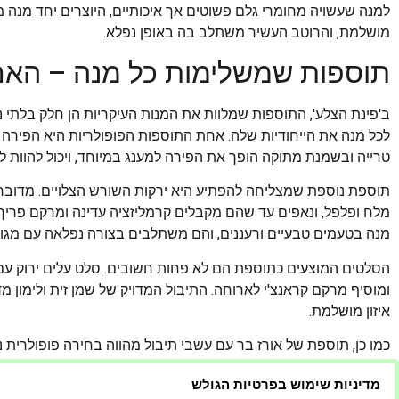
למנה שעשויה מחומרי גלם פשוטים אך איכותיים, היוצרים יחד מנ
מושלמת, והרוטב העשיר משתלב בה באופן נפלא.
תוספות שמשלימות כל מנה – האם
ב'פינת הצלע', התוספות שמלוות את המנות העיקריות הן חלק בלתי נפ
לכל מנה את הייחודיות שלה. אחת התוספות הפופולריות היא הפיר
טרייה ובשמנת מתוקה הופך את הפירה למענג במיוחד, ויכול להוות לי
תוספת נוספת שמצליחה להפתיע היא ירקות השורש הצלויים. מדובר 
מלח ופלפל, ונאפים עד שהם מקבלים קרמליזציה עדינה ומרקם פריך 
מנה בטעמים טבעיים ורעננים, והם משתלבים בצורה נפלאה עם מגוון
הסלטים המוצעים כתוספת הם לא פחות חשובים. סלט עלים ירוק עם א
ומוסיף מרקם קראנצ'י לארוחה. התיבול המדויק של שמן זית ולימון
איזון מושלמת.
כמו כן, תוספת של אורז בר עם עשבי תיבול מהווה בחירה פופולרית 
ועשבי תיבול טריים, שמעניקים לו טעם עשיר ומלא. תיבול זה מדג
מדיניות שימוש בפרטיות הגולש
היטב בכל סוג של חלבון.