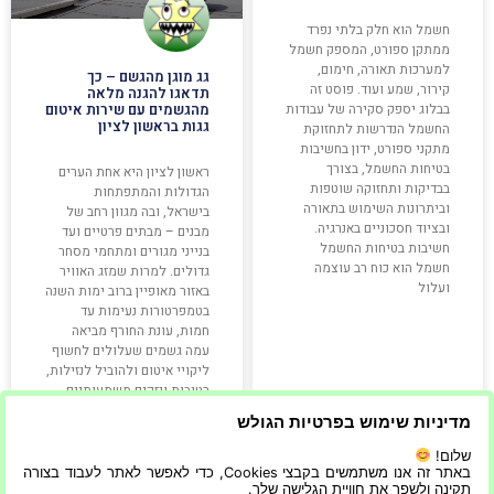
חשמל הוא חלק בלתי נפרד
ממתקן ספורט, המספק חשמל
למערכות תאורה, חימום,
גג מוגן מהגשם – כך
קירור, שמע ועוד. פוסט זה
תדאגו להגנה מלאה
בבלוג יספק סקירה של עבודות
מהגשמים עם שירות איטום
גגות בראשון לציון
החשמל הנדרשות לתחזוקת
מתקני ספורט, ידון בחשיבות
בטיחות החשמל, בצורך
ראשון לציון היא אחת הערים
בבדיקות ותחזוקה שוטפות
הגדולות והמתפתחות
וביתרונות השימוש בתאורה
בישראל, ובה מגוון רחב של
ובציוד חסכוניים באנרגיה.
מבנים – מבתים פרטיים ועד
חשיבות בטיחות החשמל
בנייני מגורים ומתחמי מסחר
חשמל הוא כוח רב עוצמה
גדולים. למרות שמזג האוויר
ועלול
באזור מאופיין ברוב ימות השנה
בטמפרטורות נעימות עד
חמות, עונת החורף מביאה
עמה גשמים שעלולים לחשוף
ליקויי איטום ולהוביל לנזילות,
רטיבות ונזקים משמעותיים
למבנה. גג
מדיניות שימוש בפרטיות הגולש
שלום!
קרא עוד »
קרא עוד »
באתר זה אנו משתמשים בקבצי Cookies, כדי לאפשר לאתר לעבוד בצורה
תקינה ולשפר את חוויית הגלישה שלך.