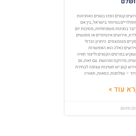
שלם
רועים קטנים הפכו בשנים האחרונות
פולריים במיוחד בישראל, בין אם
ובר בחגיגות משפחתיות, מסיבות יום
דת, אירועים אינטימיים או מפגשים
קיים מצומצמים. היתרון הגדול
ירועים כאלה הוא האפשרות
שקיע בפרטים הקטנים וליצור חוויה
שית, מדויקת ומרגשת. עם זאת, גם
ירוע קטן יש חשיבות עצומה לבחירת
יוד – שולחנות, כסאות, תאורה
א עוד »
26/05/20