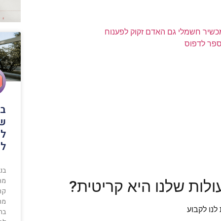
ספר לדפוס
בנ
שי
למ
לע
בני
מת
לות שלנו היא קריטית?
קרו
מת
לנו לקבוע
בתד