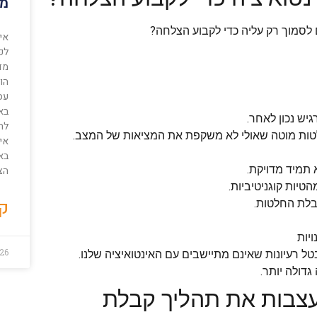
מו
 לסמוך רק עליה כדי לקבוע הצלחה?
אי
לפו
מד
הול
עס
בא
יש נכון לאחר.
לה
חלטות מוטה שאולי לא משקפת את המציאות של המצב.
אי
בא
 תמיד מדויקת.
הצ
טיות קוגניטיביות.
קר
בלת החלטות.
יות
26
בטל רעיונות שאינם מתיישבים עם האינטואיציה שלנו.
גדולה יותר.
מעצבות את תהליך קבלת