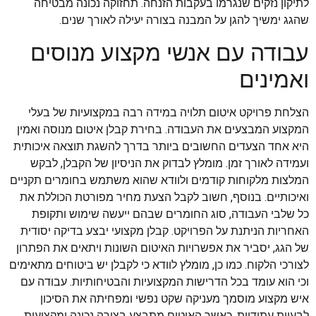
לתיקון נזקים שנגרמו בעקבות הזנחה. תחזוקה נכונה מבטיחה
שהגג ימשיך להגן על המבנה בצורה יעילה לאורך שנים.
עבודה עם אנשי מקצוע מנוסים
ואמינים
הצלחת פרויקט איטום תלויה במידה רבה במקצועיות של בעלי
המקצוע המבצעים את העבודה. בחירת קבלן איטום מנוסה ואמין
היא אחד הצעדים החשובים ביותר בדרך להשגת תוצאה איכותית
ועמידה לאורך זמן. מומלץ לבדוק את הניסיון של הקבלן, לבקש
המלצות מלקוחות קודמים ולוודא שהוא משתמש בחומרים תקניים
ואיכותיים. בנוסף, חשוב לקבל הצעת מחיר מפורטת הכוללת את
כל שלבי העבודה, סוג החומרים שבהם ייעשה שימוש ותקופת
האחריות הניתנת על הפרויקט. קבלן מקצועי יבצע בדיקה יסודית
של הגג, יסביר את אפשרויות האיטום השונות ויתאים את הפתרון
לצורכי הלקוח. כמו כן, מומלץ לוודא כי לקבלן יש ביטוחים מתאימים
וכי הוא עומד בכל הדרישות המקצועיות והבטיחותיות. עבודה עם
איש מקצוע מוסמך מעניקה שקט נפשי ומפחיתה את הסיכון
לבעיות עתידיות. כאשר האיטום מתבצע בצורה נכונה ומקצועית,