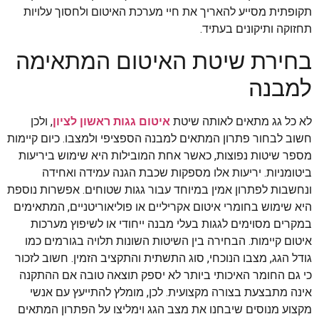
תקופתית מסייע להאריך את חיי מערכת האיטום ולחסוך עלויות
תחזוקה ותיקונים בעתיד.
בחירת שיטת האיטום המתאימה
למבנה
לא כל גג מתאים לאותה שיטת
איטום גגות ראשון לציון
, ולכן
חשוב לבחור פתרון המתאים למבנה הספציפי ולמצבו. כיום קיימות
מספר שיטות נפוצות, כאשר אחת המובילות היא שימוש ביריעות
ביטומניות. יריעות אלו מספקות שכבת הגנה עמידה ואחידה
ונחשבות לפתרון אמין במיוחד עבור גגות שטוחים. אפשרות נוספת
היא שימוש בחומרי איטום אקריליים או פוליאוריטניים, המתאימים
במקרים מסוימים לגגות בעלי מבנה ייחודי או לשיפוץ מערכות
איטום קיימות. הבחירה בין השיטות השונות תלויה בגורמים כמו
גודל הגג, מצבו הנוכחי, סוג התשתית והתקציב הזמין. חשוב לזכור
כי גם החומר האיכותי ביותר לא יספק תוצאה טובה אם ההתקנה
אינה מתבצעת בצורה מקצועית. לכן, מומלץ להתייעץ עם אנשי
מקצוע מנוסים שיבחנו את מצב הגג וימליצו על הפתרון המתאים