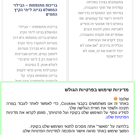
מתעמקים בצורך באכיפה
בריכות מתנפחות – הבילוי
קפדנית של חוקי התעבורה,
המושלם בגינה לימי הקיץ
במיוחד תוך התמקדות בדרישת
החמים
לוחיות רישוי על קטנועים. אנו
בוחנים כיצד אמצעי זה מסייע
בריכות מתנפחות – הבילוי
לאכיפת החוק לזהות נהגים
המושלם בגינה לימי הקיץ
שמפרים את תקנות התעבורה,
החמים בריכה מתנפחו היא דרך
ובכך לקדם את הבטיחות
מצוינת להתקרר בימי הקיץ
הכללית בדרכים. "אם אתה לא
החמים. היא גם דרך מצוינת
יכול לראות את זה, אתה לא
לחסוך במים, מכיוון שבריכות
יכול לאכוף
דורשות רק 2 ליטר מים כדי
למלא אותן. 3 הסיבות
המובילות מדוע כדאי לקנות
בריכה מתנפחת בקיץ: קל
להתקנה ולתחזוקה אתה יכול
להשתמש בו
מדיניות שימוש בפרטיות הגולש
קרא עוד »
קרא עוד »
שלום!
באתר זה אנו משתמשים בקבצי Cookies, כדי לאפשר לאתר לעבוד בצורה
תקינה ולשפר את חוויית הגלישה שלך.
למידע נוסף על השימוש שלנו בקוקיז ועל פרטיותך, מוזמן לקרוא את מדיניות
הפרטיות שלנו
.
23/09/2022
14/12/2024
בלחיצה על "מאשר" אתה מסכים לתנאי השימוש שלנו בקוקיז.
המשך שימוש באתר מהווה אישור והסכמה למדיניות הפרטיות שלנו.