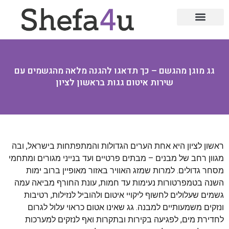
תהליכי אימון אישי ועסקי
סיוע לארגונים וחברות
אימון מנהלים
אימון לפרישה מעבודה
הרצאות וסדנאות
סדנאות לארגונים
אימון אינטרקטבי
גג מוגן מהגשם – כך תדאגו להגנה מלאה מהגשמים עם
שירות איטום גגות בראשון לציון
ראשון לציון היא אחת הערים הגדולות והמתפתחות בישראל, ובה
מגוון רחב של מבנים – מבתים פרטיים ועד בנייני מגורים ומתחמי
מסחר גדולים. למרות שמזג האוויר באזור מאופיין ברוב ימות
השנה בטמפרטורות נעימות עד חמות, עונת החורף מביאה עמה
גשמים שעלולים לחשוף ליקויי איטום ולהוביל לנזילות, רטיבות
ונזקים משמעותיים למבנה. גג שאינו אטום כראוי עלול לגרום
לחדירת מים, לפגיעה בקירות ובתקרות ואף לנזקים למערכות