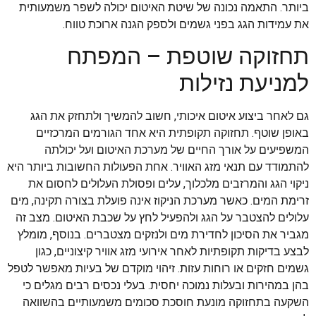
ביותר. התאמה נכונה של שיטת האיטום יכולה לשפר משמעותית
את עמידות הגג בפני גשמים ולספק הגנה ארוכת טווח.
תחזוקה שוטפת – המפתח
למניעת נזילות
גם לאחר ביצוע איטום איכותי, חשוב להמשיך ולתחזק את הגג
באופן שוטף. תחזוקה תקופתית היא אחד הגורמים המרכזיים
המשפיעים על אורך החיים של מערכת האיטום ועל יכולתה
להתמודד עם תנאי מזג האוויר. אחת הפעולות החשובות ביותר היא
ניקוי הגג והמרזבים מלכלוך, עלים ופסולת העלולים לחסום את
זרימת המים. כאשר מערכת הניקוז אינה פועלת בצורה תקינה, מים
עלולים להצטבר על הגג ולהפעיל לחץ על שכבת האיטום. מצב זה
מגביר את הסיכון לחדירת מים ולנזקים מצטברים. בנוסף, מומלץ
לבצע בדיקות תקופתיות לאחר אירועי מזג אוויר קיצוניים, כגון
גשמים חזקים או רוחות עזות. זיהוי מוקדם של בעיות מאפשר לטפל
בהן במהירות ובעלות נמוכה יחסית. בעלי נכסים רבים מגלים כי
השקעה בתחזוקה מונעת חוסכת סכומים משמעותיים בהשוואה